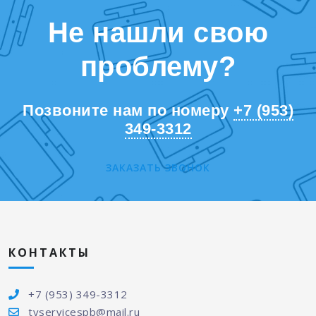
Не нашли свою
проблему?
Позвоните нам по номеру
+7 (953)
349-3312
ЗАКАЗАТЬ ЗВОНОК
КОНТАКТЫ
+7 (953) 349-3312
tvservicespb@mail.ru