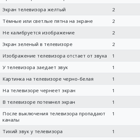
Экран телевизора желтый
2
Тёмные или светлые пятна на экране
2
Не калибруется изображение
2
Экран зеленый в телевизоре
2
Изображение телевизора отстает от звука
1
У телевизора заедает звук
1
Картинка на телевизоре черно-белая
1
На телевизоре чернеет экран
1
В телевизоре потемнел экран
1
После выключения телевизора пропадают
1
каналы
Тихий звук у телевизора
1