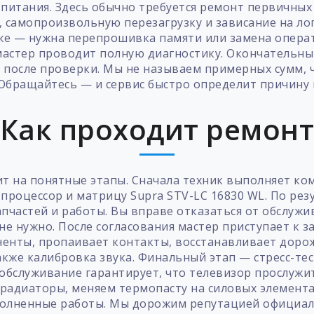
 питания. Здесь обычно требуется ремонт первичны
, самопроизвольную перезагрузку и зависание на лог
бже — нужна перепрошивка памяти или замена операт
мастер проводит полную диагностику. Окончательны
е после проверки. Мы не называем примерных сумм, 
 Обращайтесь — и сервис быстро определит причину 
Как проходит ремон
ит на понятные этапы. Сначала техник выполняет к
процессор и матрицу Supra STV-LC 16830 WL. По рез
пчастей и работы. Вы вправе отказаться от обслужи
не нужно. После согласования мастер приступает к 
енты, пропаивает контакты, восстанавливает дорож
акже калибровка звука. Финальный этап — стресс-те
бслуживание гарантирует, что телевизор прослужи
радиаторы, меняем термопасту на силовых элемента
ыполненные работы. Мы дорожим репутацией официал