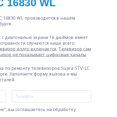
C 16830 WL
C 16830 WL производится в нашем
бурге.
L с диагональю экрана 16 дюймов имеет
справности случаются чаще всего:
евизор долго включается
,
Телевизор сам
визор не показывает цифровые каналы
.
а по ремонту телевизоров Supra STV-LC
урге. Заполните форму вызова и мы
еталей.
е", вы соглашаетесь на
обработку