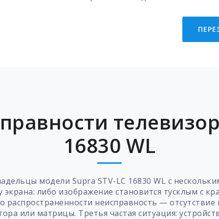
ПЕРЕ
правности телевизоро
16830 WL
ладельцы модели Supra STV-LC 16830 WL с несколь
 экрана: либо изображение становится тусклым с к
 по распространенности неисправность — отсутстви
тора или матрицы. Третья частая ситуация: устройс