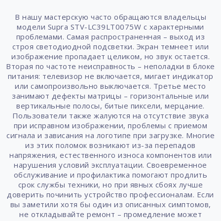
В нашу мастерскую часто обращаются владельцы
модели Supra STV-LC39LT0075W с характерными
проблемами. Самая распространенная – выход из
строя светодиодной подсветки. Экран темнеет или
изображение пропадает целиком, но звук остается.
Вторая по частоте неисправность – неполадки в блоке
питания: телевизор не включается, мигает индикатор
или самопроизвольно выключается. Третье место
занимают дефекты матрицы – горизонтальные или
вертикальные полосы, битые пиксели, мерцание.
Пользователи также жалуются на отсутствие звука
при исправном изображении, проблемы с приемом
сигнала и зависания на логотипе при загрузке. Многие
из этих поломок возникают из-за перепадов
напряжения, естественного износа компонентов или
нарушения условий эксплуатации. Своевременное
обслуживание и профилактика помогают продлить
срок службы техники, но при явных сбоях лучше
доверить починить устройство профессионалам. Если
вы заметили хотя бы один из описанных симптомов,
не откладывайте ремонт – промедление может