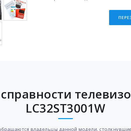
ПЕРЕ
справности телевизор
LC32ST3001W
 обращаются владельцы данной модели, столкнувшие