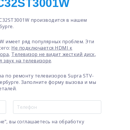
C32ST3001W
LC32ST3001W производится в нашем
бурге.
W имеет ряд популярных проблем. Эти
сего:
Не подключается HDMI к
зора
,
Телевизор не видит жесткий диск
,
л звук на телевизоре
.
а по ремонту телевизоров Supra STV-
ербурге. Заполните форму вызова и мы
еталей.
е", вы соглашаетесь на
обработку