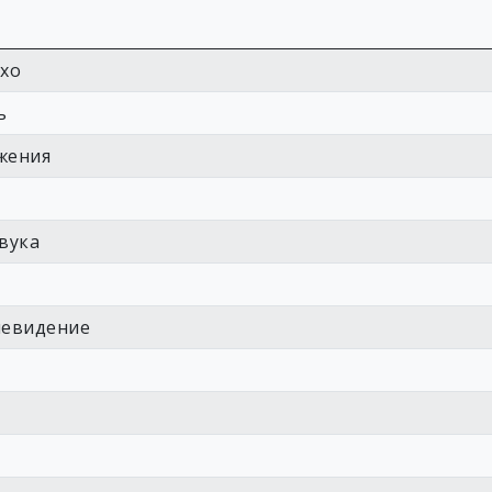
охо
ь
жения
вука
левидение