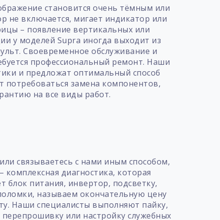
зображение становится очень тёмным или
ор не включается, мигает индикатор или
рицы – появление вертикальных или
ии у моделей Supra иногда выходит из
 пульт. Своевременное обслуживание и
ребуется профессиональный ремонт. Наши
тики и предложат оптимальный способ
ет потребоваться замена компонентов,
рантию на все виды работ.
т
или связываетесь с нами иным способом,
– комплексная диагностика, которая
т блок питания, инвертор, подсветку,
 поломки, называем окончательную цену
нту. Наши специалисты выполняют пайку,
т перепрошивку или настройку служебных