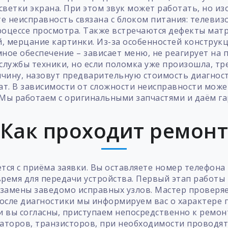
светки экрана. При этом звук может работать, но и
е неисправность связана с блоком питания: телевиз
оцессе просмотра. Также встречаются дефекты мат
й, мерцание картинки. Из-за особенностей конструкц
ное обеспечение – зависает меню, не реагирует на
лужбы техники, но если поломка уже произошла, т
ичину, назовут предварительную стоимость диагнос
ат. В зависимости от сложности неисправности мож
Мы работаем с оригинальными запчастями и даём га
Как проходит ремон
ся с приёма заявки. Вы оставляете номер телефона 
время для передачи устройства. Первый этап работы 
замены заведомо исправных узлов. Мастер проверяе
осле диагностики мы информируем вас о характере
и вы согласны, приступаем непосредственно к ремо
аторов, транзисторов, при необходимости проводя