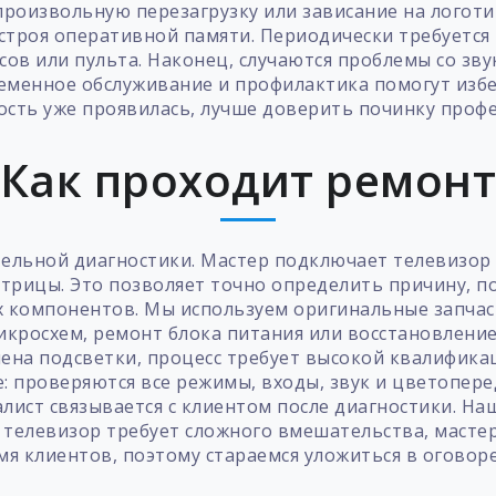
роизвольную перезагрузку или зависание на логоти
троя оперативной памяти. Периодически требуется
сов или пульта. Наконец, случаются проблемы со зву
ременное обслуживание и профилактика помогут избе
ость уже проявилась, лучше доверить починку профе
Как проходит ремон
льной диагностики. Мастер подключает телевизор к
трицы. Это позволяет точно определить причину, по
компонентов. Мы используем оригинальные запчаст
кросхем, ремонт блока питания или восстановление
мена подсветки, процесс требует высокой квалифика
 проверяются все режимы, входы, звук и цветоперед
ист связывается с клиентом после диагностики. Наш
ли телевизор требует сложного вмешательства, маст
я клиентов, поэтому стараемся уложиться в оговор