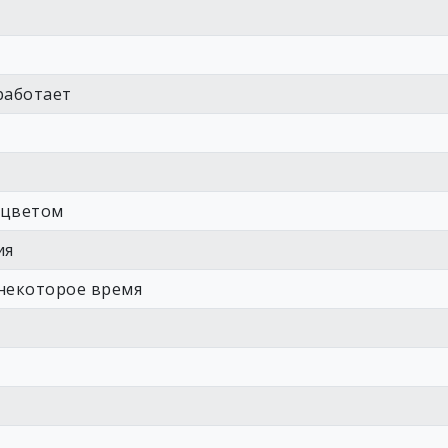
работает
 цветом
ия
 некоторое время