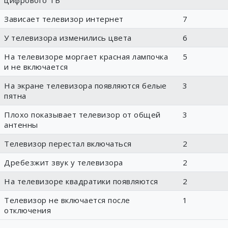
цифрового ТВ
Зависает телевизор интернет
7
У телевизора изменились цвета
6
На телевизоре моргает красная лампочка
5
и не включается
На экране телевизора появляются белые
3
пятна
Плохо показывает телевизор от общей
3
антенны
Телевизор перестал включаться
2
Дребезжит звук у телевизора
2
На телевизоре квадратики появляются
2
Телевизор не включается после
1
отключения