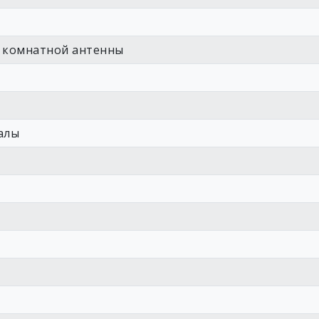
т комнатной антенны
алы