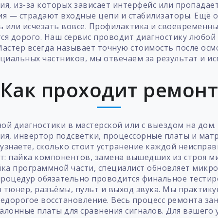
я, из-за которых зависает интерфейс или пропадает
я — страдают входные цепи и стабилизаторы. Ещё о
ть или исчезать вовсе. Профилактика и своевременн
ся дорого. Наш сервис проводит диагностику любой 
 Мастер всегда называет точную стоимость после осм
фициальных частников, мы отвечаем за результат и 
Как проходит ремон
ной диагностики в мастерской или с выездом на дом
я, инвертор подсветки, процессорные платы и мат
узнаете, сколько стоит устранение каждой неисправ
: пайка компонентов, замена вышедших из строя м
йка программной части, специалист обновляет микр
 процедур обязательно проводится финальное тести
 тюнер, разъёмы, пульт и выход звука. Мы практик
едорогое восстановление. Весь процесс ремонта зан
талонные платы для сравнения сигналов. Для вашего