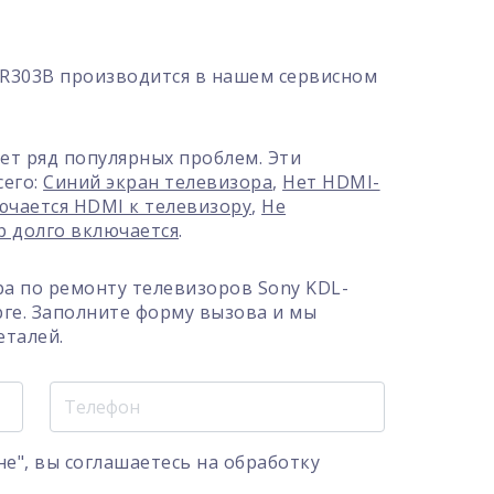
2R303B производится в нашем сервисном
ет ряд популярных проблем. Эти
сего:
Синий экран телевизора
,
Нет HDMI-
ючается HDMI к телевизору
,
Не
р долго включается
.
а по ремонту телевизоров Sony KDL-
рге. Заполните форму вызова и мы
еталей.
е", вы соглашаетесь на
обработку