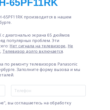
H-65PF11RK
H-65PF11RK производится в нашем
бурге.
K с диагональю экрана 65 дюймов
 ряд популярных проблем. Эти
сего:
Нет сигнала на телевизоре
,
Не
у
,
Телевизор долго включается
.
а по ремонту телевизоров Panasonic
ербурге. Заполните форму вызова и мы
еталей.
е", вы соглашаетесь на
обработку