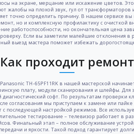
сы на экране, мерцание или искажение цветов. Это
ют жалобы на плохой звук, гул от трансформаторов и
яет точно определить причину. В нашем сервисе вы
монт, но и комплексную профилактику с очисткой в
ение работоспособности, но окончательная цена зав
оверку. Если вы заметили малейшие отклонения в 
ный выезд мастера поможет избежать дорогостоящ
Как проходит ремон
Panasonic TH-65PF11RK в нашей мастерской начинае
ринскую плату, модули сканирования и шлейфы. Для
диагностический софт. По результатам проверки к
осле согласования мы приступаем к замене или пайке
т с последующей настройкой режимов. Все использ
лительное тестирование – телевизор работает в ра
йсов. Финальный этап – полное обслуживание устрой
ередачи и яркости. Такой подход гарантирует долги