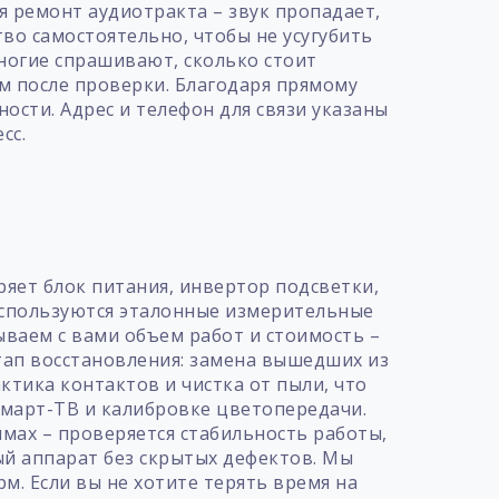
ся ремонт аудиотракта – звук пропадает,
тво самостоятельно, чтобы не усугубить
ногие спрашивают, сколько стоит
м после проверки. Благодаря прямому
ости. Адрес и телефон для связи указаны
сс.
т
яет блок питания, инвертор подсветки,
 используются эталонные измерительные
ваем с вами объем работ и стоимость –
тап восстановления: замена вышедших из
тика контактов и чистка от пыли, что
смарт-ТВ и калибровке цветопередачи.
мах – проверяется стабильность работы,
ый аппарат без скрытых дефектов. Мы
м. Если вы не хотите терять время на