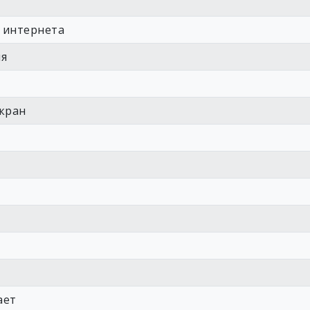
з интернета
ия
кран
ает