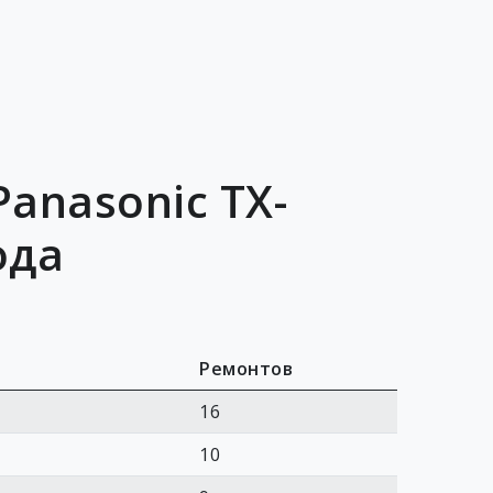
anasonic TX-
ода
Ремонтов
16
10