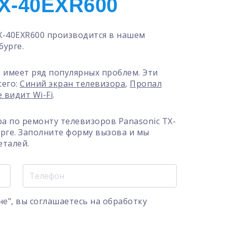
X-40EXR600
X-40EXR600 производится в нашем
бурге.
0 имеет ряд популярных проблем. Эти
сего:
Синий экран телевизора
,
Пропал
 видит Wi-Fi
.
а по ремонту телевизоров Panasonic TX-
урге. Заполните форму вызова и мы
еталей.
е", вы соглашаетесь на
обработку