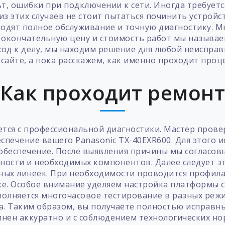
ьт, ошибки при подключении к сети. Иногда требует
из этих случаев не стоит пытаться починить устройс
одят полное обслуживание и точную диагностику. М
 окончательную цену и стоимость работ мы называе
од к делу, мы находим решение для любой неисправн
 сайте, а пока расскажем, как именно проходит проце
Как проходит ремон
тся с профессиональной диагностики. Мастер провер
спечение вашего Panasonic TX-40EXR600. Для этого
беспечение. После выявления причины мы согласовы
вности и необходимых компонентов. Далее следует э
ных линеек. При необходимости проводится профилак
е. Особое внимание уделяем настройка платформы 
олняется многочасовое тестирование в разных режи
ка. Таким образом, вы получаете полностью исправн
нен аккуратно и с соблюдением технологических нор