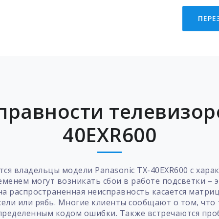
ПЕРЕ
равности телевизоро
40EXR600
ся владельцы модели Panasonic TX-40EXR600 с хар
ременем могут возникать сбои в работе подсветки – 
на распространенная неисправность касается матри
ели или рябь. Многие клиенты сообщают о том, что
определенным кодом ошибки. Также встречаются про