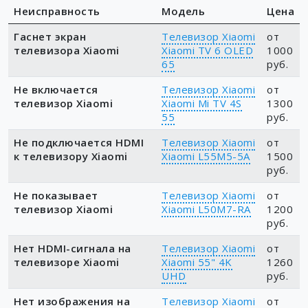
Неисправность
Модель
Цена
Гаснет экран
Телевизор Xiaomi
от
телевизора Xiaomi
Xiaomi TV 6 OLED
1000
65
руб.
Не включается
Телевизор Xiaomi
от
телевизор Xiaomi
Xiaomi Mi TV 4S
1300
55
руб.
Не подключается HDMI
Телевизор Xiaomi
от
к телевизору Xiaomi
Xiaomi L55M5-5A
1500
руб.
Не показывает
Телевизор Xiaomi
от
телевизор Xiaomi
Xiaomi L50M7-RA
1200
руб.
Нет HDMI-сигнала на
Телевизор Xiaomi
от
телевизоре Xiaomi
Xiaomi 55" 4K
1260
UHD
руб.
Нет изображения на
Телевизор Xiaomi
от