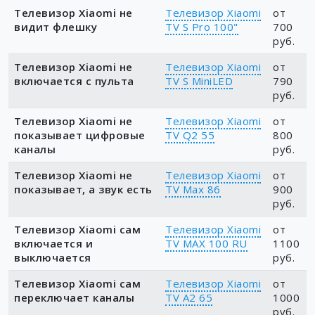
Телевизор Xiaomi не
Телевизор Xiaomi
от
видит флешку
TV S Pro 100"
700
руб.
Телевизор Xiaomi не
Телевизор Xiaomi
от
включается с пульта
TV S MiniLED
790
руб.
Телевизор Xiaomi не
Телевизор Xiaomi
от
показывает цифровые
TV Q2 55
800
каналы
руб.
Телевизор Xiaomi не
Телевизор Xiaomi
от
показывает, а звук есть
TV Max 86
900
руб.
Телевизор Xiaomi сам
Телевизор Xiaomi
от
включается и
TV MAX 100 RU
1100
выключается
руб.
Телевизор Xiaomi сам
Телевизор Xiaomi
от
переключает каналы
TV A2 65
1000
руб.