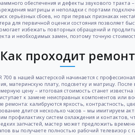
аммного обеспечения и дефекты звукового тракта – 
овреждения матрицы и неполадки с портами подклю
ск серьёзных сбоев, но при первых признаках нест
тера для первичной оценки состояния позволяет бы
помогает избежать повторных обращений и продлить
екта и необходимых замен, поэтому точную стоимос
Как проходит ремон
R 700 в нашей мастерской начинается с профессион
ия, материнскую плату, подсветку и матрицу. Посл
имерную цену – итоговая стоимость станет известна 
приступает к замене неисправных компонентов или в
е ремонта: калибруются яркость, контрастность, цв
рование длится несколько часов – мы имитируем акт
им профилактику систем охлаждения и контактов, чт
 редких запчастей, мастер может предложить време
апов вы получаете полностью рабочий телевизор с 