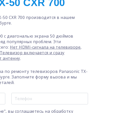
-50 CXR 700
X-50 CXR 700 производится в нашем
бурге.
00 с диагональю экрана 50 дюймов
 ряд популярных проблем. Эти
сего:
Нет HDMI-сигнала на телевизоре
,
Телевизор включается и сразу
т антенну
.
а по ремонту телевизоров Panasonic TX-
бурге. Заполните форму вызова и мы
еталей.
е", вы соглашаетесь на
обработку