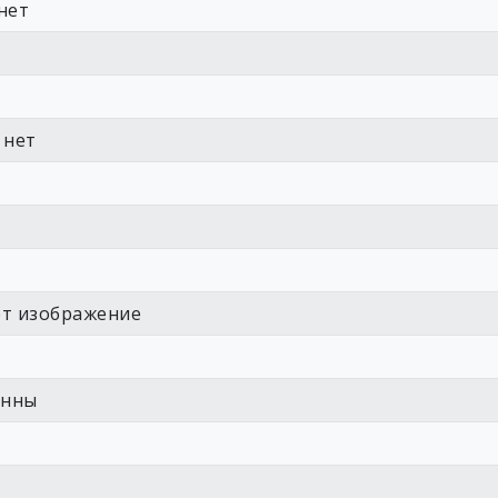
нет
 нет
ет изображение
енны