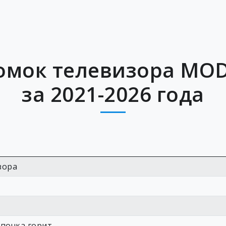
омок телевизора MOD
за 2021-2026 года
зора
мпочка горит