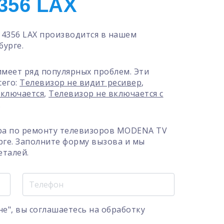
356 LAX
4356 LAX производится в нашем
бурге.
меет ряд популярных проблем. Эти
сего:
Телевизор не видит ресивер
,
ыключается
,
Телевизор не включается с
.
ра по ремонту телевизоров MODENA TV
рге. Заполните форму вызова и мы
еталей.
е", вы соглашаетесь на
обработку