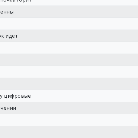
тенны
ук идет
ну цифровые
ючении