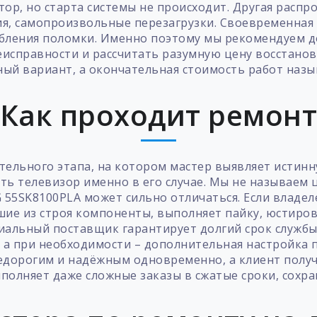
тор, но старта системы не происходит. Другая распр
ия, самопроизвольные перезагрузки. Своевременна
убления поломки. Именно поэтому мы рекомендуем д
исправности и рассчитать разумную цену восстанов
ый вариант, а окончательная стоимость работ назыв
Как проходит ремон
ательного этапа, на котором мастер выявляет истинн
ть телевизор именно в его случае. Мы не называем 
 55SK8100PLA может сильно отличаться. Если владел
ие из строя компоненты, выполняет пайку, юстиров
иальный поставщик гарантирует долгий срок службы
 а при необходимости – дополнительная настройка 
едорогим и надёжным одновременно, а клиент полу
ыполняет даже сложные заказы в сжатые сроки, сохра