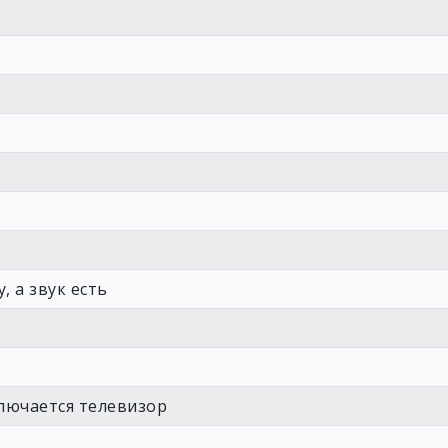
 а звук есть
лючается телевизор