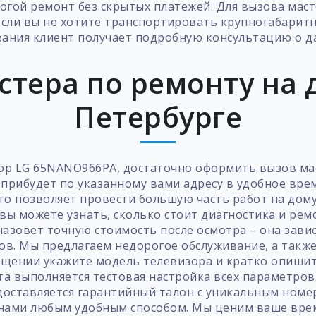
рогой ремонт без скрытых платежей. Для вызова мас
сли вы не хотите транспортировать крупногабарит
ивания клиент получает подробную консультацию о д
стера по ремонту на д
Петербурге
р LG 65NANO966PA, достаточно оформить вызов мас
 прибудет по указанному вами адресу в удобное вре
что позволяет провести большую часть работ на дом
вы можете узнать, сколько стоит диагностика и рем
азовет точную стоимость после осмотра – она зави
в. Мы предлагаем недорогое обслуживание, а такж
ращении укажите модель телевизора и кратко опишит
а выполняется тестовая настройка всех параметров
редоставляется гарантийный талон с уникальным номе
 с нами любым удобным способом. Мы ценим ваше вре