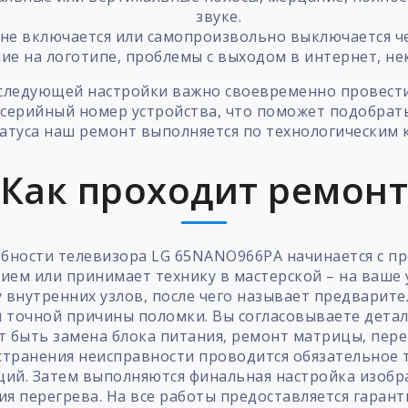
звуке.
 не включается или самопроизвольно выключается че
е на логотипе, проблемы с выходом в интернет, не
оследующей настройки важно своевременно провести
 серийный номер устройства, что поможет подобра
атуса наш ремонт выполняется по технологическим 
Как проходит ремон
бности телевизора LG 65NANO966PA начинается с п
ем или принимает технику в мастерской – на ваше
 внутренних узлов, после чего называет предварите
 точной причины поломки. Вы согласовываете детали
т быть замена блока питания, ремонт матрицы, пе
странения неисправности проводится обязательное 
ций. Затем выполняются финальная настройка изобр
 перегрева. На все работы предоставляется гарант