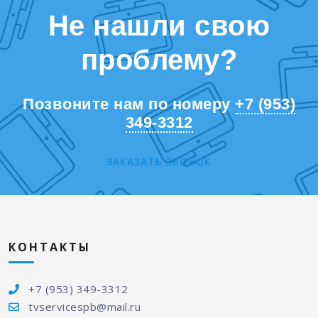
Не нашли свою
проблему?
Позвоните нам по номеру
+7 (953)
349-3312
ЗАКАЗАТЬ ЗВОНОК
КОНТАКТЫ
+7 (953) 349-3312
tvservicespb@mail.ru