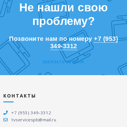
Не нашли свою
проблему?
Позвоните нам по номеру
+7 (953)
349-3312
ЗАКАЗАТЬ ЗВОНОК
КОНТАКТЫ
+7 (953) 349-3312
tvservicespb@mail.ru