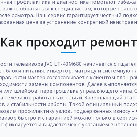
енная профилактика и диагностика помогают избежа
 важно обратиться к специалистам, которые точно 
сле осмотра. Наш сервис гарантирует честный подхо
асованная цена за устранение конкретной неисправн
Как проходит ремон
ости телевизора JVC LT-40M680 начинается с тщател
т блоки питания, инвертор, матрицу и системную п
правности мастер согласовывает с клиентом план ра
бходимости замены компонентов. Далее выполняется 
м или шлейфов, перепрошивка управляющего чипа. О
бы телевизор работал как новый. Завершающий этап 
ов и стабильности работы. Такой официальный под
одим профилактику узлов, подверженных износу – 
визор быстро и с гарантией можно только в сертиф
о фиксируется и выдаётся чек с указанием выполнен