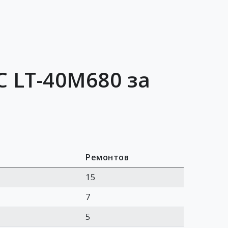
C LT-40M680 за
Ремонтов
15
7
5