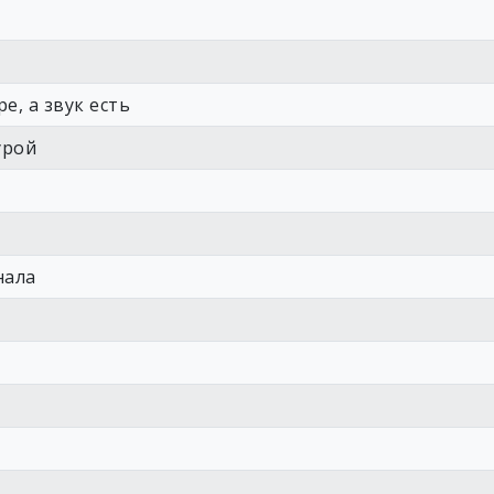
е, а звук есть
урой
нала