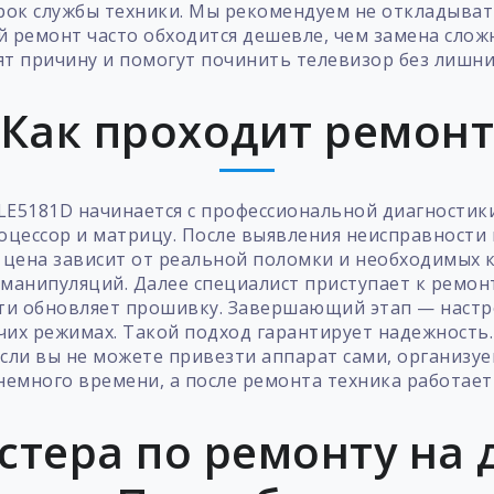
ок службы техники. Мы рекомендуем не откладывать
 ремонт часто обходится дешевле, чем замена сложн
т причину и помогут починить телевизор без лишни
Как проходит ремон
2LE5181D начинается с профессиональной диагностик
оцессор и матрицу. После выявления неисправности
ена зависит от реальной поломки и необходимых ко
манипуляций. Далее специалист приступает к ремон
ти обновляет прошивку. Завершающий этап — настро
чих режимах. Такой подход гарантирует надежност
Если вы не можете привезти аппарат сами, организуе
немного времени, а после ремонта техника работает 
стера по ремонту на д