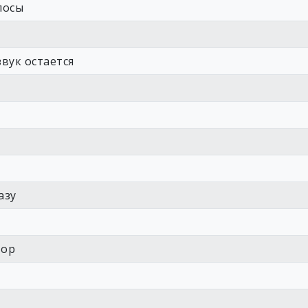
лосы
вук остается
азу
тор