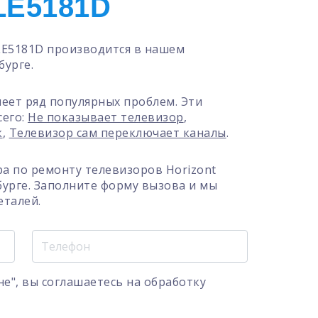
LE5181D
LE5181D производится в нашем
бурге.
меет ряд популярных проблем. Эти
сего:
Не показывает телевизор
,
к
,
Телевизор сам переключает каналы
.
а по ремонту телевизоров Horizont
бурге. Заполните форму вызова и мы
еталей.
е", вы соглашаетесь на
обработку