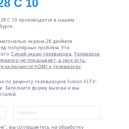
28 C 10
-28 C 10 производится в нашем
бурге.
 диагональю экрана 28 дюймов
 ряд популярных проблем. Эти
сего:
Синий экран телевизора
,
Телевизор
левизор не показывает, а звук есть
,
подключается HDMI к телевизору
.
а по ремонту телевизоров Fusion FLTV-
ге. Заполните форму вызова и мы
еталей.
е", вы соглашаетесь на
обработку