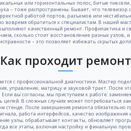
икальных или горизонтальных полос, битые пиксели,
звука – тоже распространены. Бывает, что телевизор
корректной работой портов, разъемов или нестабиль
жно вовремя обратиться к специалистам. В нашей мас
 выполняют качественный ремонт. Профилактика и 
наем, сколько стоит восстановление разных узлов, 
исправности – это позволяет избежать скрытых допл
Как проходит ремон
тся с профессиональной диагностики. Мастер подкл
ия, управление, матрицу и звуковой тракт. После э
. Если вы согласны, мы приступаем к работе: замен
ь цепей. В сложных случаях может потребоваться за
м стенде. После завершения ремонта обязательно п
игнала, работа интерфейсов, качество изображения 
ние узлы, обрабатывает контакты, обновляет прог
гда все этапы, включая настройку и финальную прове