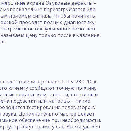
 мерцание экрана. Звуковые дефекты –
 самопроизвольно перезагружается или
ным приемом сигнала. Чтобы починить
терской проводят полную диагностику,
своевременное обслуживание помогают
и называем цену только после выявления
ат.
т
ючает телевизор Fusion FLTV-28 C 10 к
того клиенту сообщают точную причину
яем неисправные компоненты, выполняем
мена подсветки или матрицы – такие
роводится тестирование телевизора в
и звука. Дополнительно мастер делает
раммное обеспечение при необходимости.
рку, пройдут прямо у вас. Выезд удобен