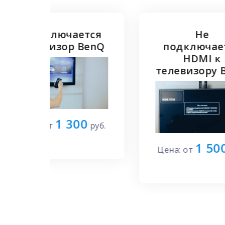
ается
Не
 BenQ
подключается
HDMI к
телевизору BenQ
300
руб.
1 500
Цена: от
руб.