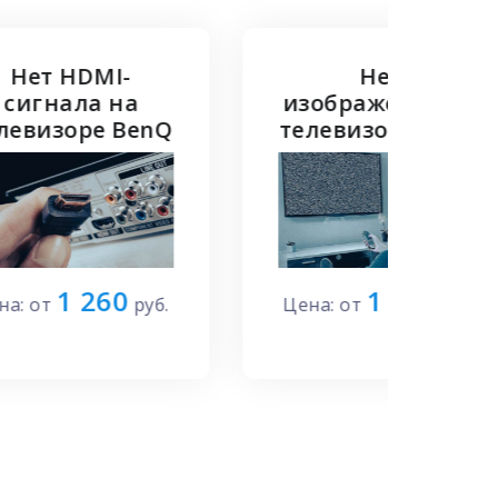
Нет
Нет 
изображения на
телев
Q
телевизоре BenQ
Цена: 
1 190
.
Цена: от
руб.