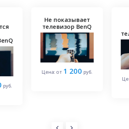
Не показывает
Нет HDMI-
телевизор BenQ
сигнала на
телевизоре Ben
1 200
Цена: от
руб.
1 260
Цена: от
руб