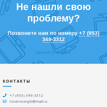
Не нашли свою
проблему?
Позвоните нам по номеру
+7 (953)
349-3312
ЗАКАЗАТЬ ЗВОНОК
КОНТАКТЫ
+7 (953) 349-3312
tvservicespb@mail.ru