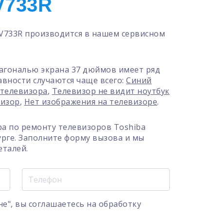
V733R
V733R производится в нашем сервисном
иагональю экрана 37 дюймов имеет ряд
авности случаются чаще всего:
Синий
 телевизора
,
Телевизор не видит ноутбук
визор
,
Нет изображения на телевизоре
.
а по ремонту телевизоров Toshiba
урге. Заполните форму вызова и мы
еталей.
е", вы соглашаетесь на
обработку