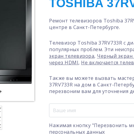
TOSHIBA 37R
Ремонт телевизоров Toshiba 37R
центре в Санкт-Петербурге.
Телевизор Toshiba 37RV733R с д
популярных проблем. Эти неиспр
экран телевизора
,
Черный экран
через HDMI
,
Не включается теле
Также вы можете вызвать мастер
37RV733R на дом в Санкт-Петерб
перезвоним вам для уточнения д
Нажимая кнопку "Перезвонить мн
персональных данных