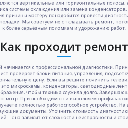
вляются вертикальные или горизонтальные полосы, а
ика системы охлаждения или замена конденсаторов, 
ия причины мастеру понадобится провести диагностик
поладки. Мы советуем не откладывать ремонт, пото
к более серьёзным поломкам и удорожанию работ.
Как проходит ремон
 начинается с профессиональной диагностики. Прин
ст проверяет блоки питания, управления, подсветку
нчательную цену. Если вы решите починить телевизо
 это микросхемы, конденсаторы, светодиодные лент
бражения, чтобы техника служила долго. Завершаю
смотр. При необходимости выполняем профилактику
лучаете полностью работоспособное устройство. На 
вующие документы. Уточнить стоимость диагности
ий – она зависит от сложности неисправности и сто