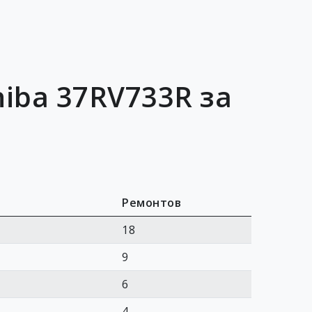
iba 37RV733R за
Ремонтов
18
9
6
4