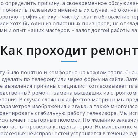
о определить причину, а своевременное обслужива
т починить телевизор именно в их случае, но оконч
орогую профилактику – чистку плат и обновление 
или хотя бы один из описанных признаков, не отклад
 и опыт наших мастеров – залог долгой работы ваш
Как проходит ремон
ту было понятно и комфортно на каждом этапе. Снач
сделать по телефону или через форму на сайте. Зате
сле выявления причины специалист согласовывает пл
редственный ремонт: замена вышедших из строя ком
итания. В случае сложных дефектов матрицы мы пр
параметров изображения и звука, а также многочасо
рантировать стабильную работу телевизора. Мы ис
 исключает повторные поломки. По желанию заказчи
ермопасты, проверка конденсаторов. Немаловажно, ч
есложных неисправностей устраняется в течение одн