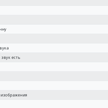
нну
вука
 звук есть
 изображения