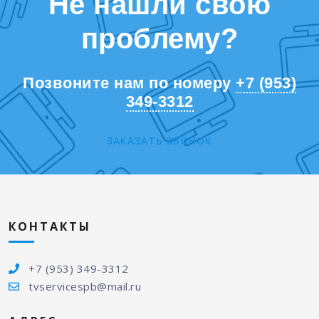
Не нашли свою
проблему?
Позвоните нам по номеру
+7 (953)
349-3312
ЗАКАЗАТЬ ЗВОНОК
КОНТАКТЫ
+7 (953) 349-3312
tvservicespb@mail.ru