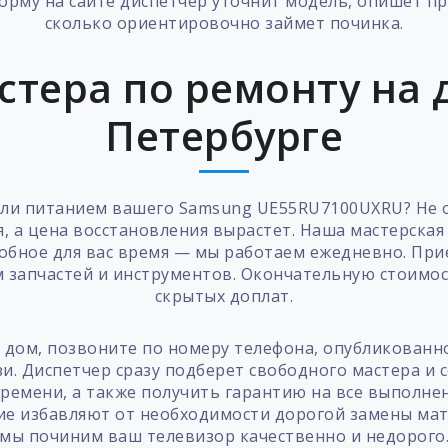
орму на сайте диспетчер уточнит модель, опишет п
сколько ориентировочно займет починка.
стера по ремонту на д
Петербурге
ли питанием вашего Samsung UE55RU7100UXRU? Не 
, а цена восстановления вырастет. Наша мастерска
добное для вас время — мы работаем ежедневно. При
 запчастей и инструментов. Окончательную стоимос
скрытых доплат.
а дом, позвоните по номеру телефона, опубликованн
и. Диспетчер сразу подберет свободного мастера и 
времени, а также получить гарантию на все выполне
е избавляют от необходимости дорогой замены мат
мы починим ваш телевизор качественно и недорого