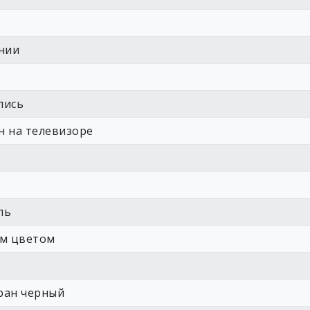
нии
лись
н на телевизоре
ль
ым цветом
кран черный