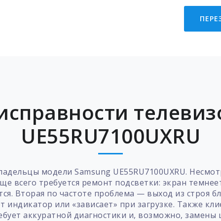
ПЕРЕ
исправности телевиз
UE55RU7100UXRU
ладельцы модели Samsung UE55RU7100UXRU. Несмотр
ще всего требуется ремонт подсветки: экран темнее
тся. Вторая по частоте проблема — выход из строя б
т индикатор или «зависает» при загрузке. Также кл
ебует аккуратной диагностики и, возможно, замены