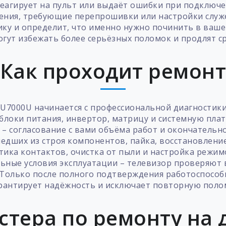
 реагирует на пульт или выдаёт ошибки при подклю
ечения, требующие перепрошивки или настройки слу
ику и определит, что именно нужно починить в ваше
гут избежать более серьёзных поломок и продлят ср
Как проходит ремон
7000U начинается с профессиональной диагностики 
локи питания, инвертор, матрицу и системную плат
– согласование с вами объёма работ и окончательн
едших из строя компонентов, пайка, восстановлени
ика контактов, очистка от пыли и настройка режим
ьные условия эксплуатации – телевизор проверяют в
 Только после полного подтверждения работоспособ
рантирует надёжность и исключает повторную поло
стера по ремонту на д