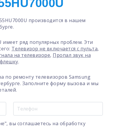
55HU7000U
55HU7000U производится в нашем
бурге.
 имеет ряд популярных проблем. Эти
сего:
Телевизор не включается с пульта
,
гнала на телевизоре
,
Пропал звук на
 флешку
.
ра по ремонту телевизоров Samsung
ербурге. Заполните форму вызова и мы
еталей.
е", вы соглашаетесь на
обработку