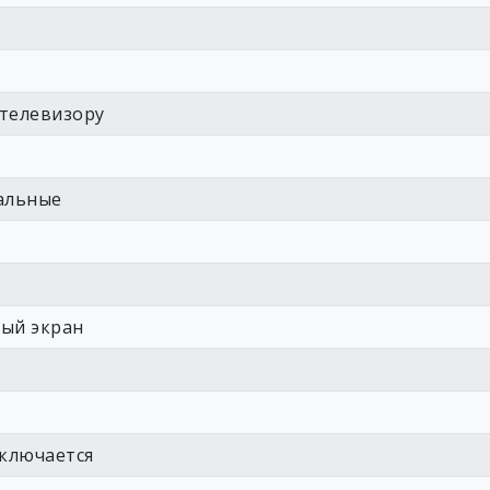
 телевизору
альные
ный экран
ыключается