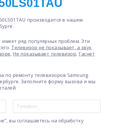
50LS01TAU
50LS01TAU производится в нашем
бурге.
 имеет ряд популярных проблем. Эти
сего:
Телевизор не показывает, а звук
зоре
,
Не показывает телевизор
,
Гаснет
ра по ремонту телевизоров Samsung
ербурге. Заполните форму вызова и мы
еталей.
е", вы соглашаетесь на
обработку