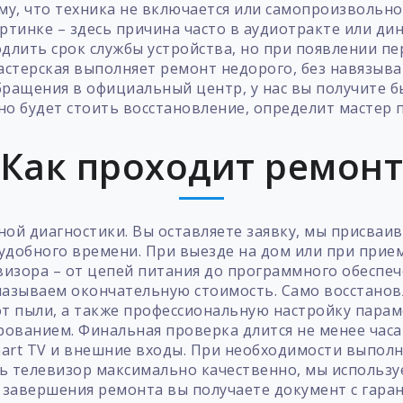
му, что техника не включается или самопроизвольн
ртинке – здесь причина часто в аудиотракте или д
длить срок службы устройства, но при появлении пе
астерская выполняет ремонт недорого, без навязыва
обращения в официальный центр, у нас вы получите б
но будет стоить восстановление, определит мастер п
Как проходит ремон
ной диагностики. Вы оставляете заявку, мы присваи
я удобного времени. При выезде на дом или при прие
визора – от цепей питания до программного обеспе
 называем окончательную стоимость. Само восстано
от пыли, а также профессиональную настройку парам
ванием. Финальная проверка длится не менее часа 
mart TV и внешние входы. При необходимости выпо
 телевизор максимально качественно, мы использу
 завершения ремонта вы получаете документ с гара