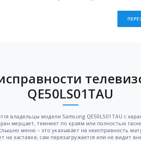
ПЕРЕ
исправности телевиз
QE50LS01TAU
ются владельцы модели Samsung QE50LS01TAU с хара
кран мерцает, темнеет по краям или полностью гасне
 слышно меню – это указывает на неисправность ма
 на заставке, сам перезагружается или не видит вн