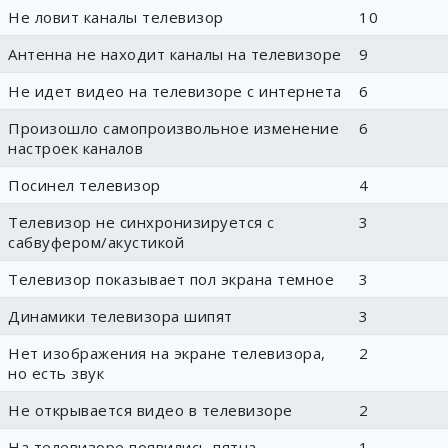
Не ловит каналы телевизор
10
Антенна не находит каналы на телевизоре
9
Не идет видео на телевизоре с интернета
6
Произошло самопроизвольное изменение
6
настроек каналов
Посинел телевизор
4
Телевизор не синхронизируется с
3
сабвуфером/акустикой
Телевизор показывает пол экрана темное
3
Динамики телевизора шипят
3
Нет изображения на экране телевизора,
2
но есть звук
Не открывается видео в телевизоре
2
На телевизоре появились пятна
1