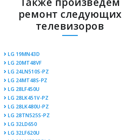
Также произведем
ремонт следующих
телевизоров
LG 19MN43D
LG 20MT48VF
LG 24LN510S-PZ
LG 24MT48S-PZ
LG 28LF450U
LG 28LK451V-PZ
LG 28LK480U-PZ
LG 28TN525S-PZ
LG 32LD650
LG 32LF620U