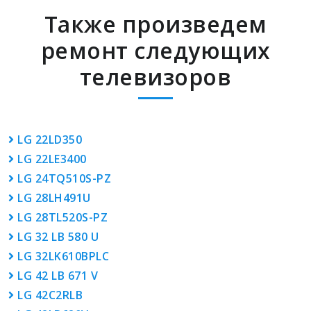
Также произведем
ремонт следующих
телевизоров
LG 22LD350
LG 22LE3400
LG 24TQ510S-PZ
LG 28LH491U
LG 28TL520S-PZ
LG 32 LB 580 U
LG 32LK610BPLC
LG 42 LB 671 V
LG 42C2RLB