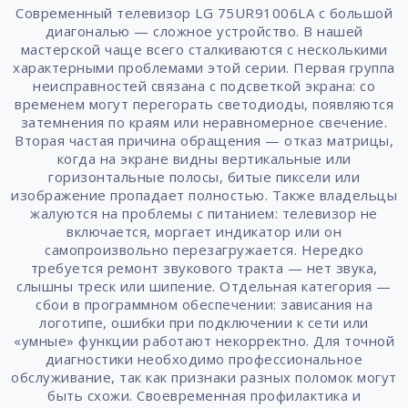
Современный телевизор LG 75UR91006LA с большой
диагональю — сложное устройство. В нашей
мастерской чаще всего сталкиваются с несколькими
характерными проблемами этой серии. Первая группа
неисправностей связана с подсветкой экрана: со
временем могут перегорать светодиоды, появляются
затемнения по краям или неравномерное свечение.
Вторая частая причина обращения — отказ матрицы,
когда на экране видны вертикальные или
горизонтальные полосы, битые пиксели или
изображение пропадает полностью. Также владельцы
жалуются на проблемы с питанием: телевизор не
включается, моргает индикатор или он
самопроизвольно перезагружается. Нередко
требуется ремонт звукового тракта — нет звука,
слышны треск или шипение. Отдельная категория —
сбои в программном обеспечении: зависания на
логотипе, ошибки при подключении к сети или
«умные» функции работают некорректно. Для точной
диагностики необходимо профессиональное
обслуживание, так как признаки разных поломок могут
быть схожи. Своевременная профилактика и