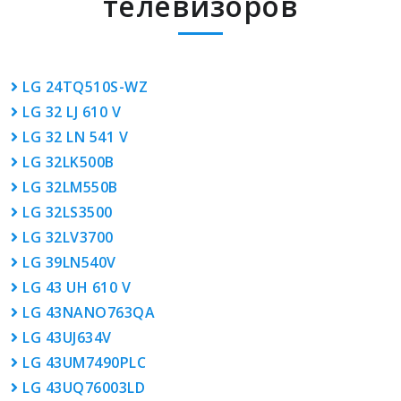
телевизоров
LG 24TQ510S-WZ
LG 32 LJ 610 V
LG 32 LN 541 V
LG 32LK500B
LG 32LM550B
LG 32LS3500
LG 32LV3700
LG 39LN540V
LG 43 UH 610 V
LG 43NANO763QA
LG 43UJ634V
LG 43UM7490PLC
LG 43UQ76003LD