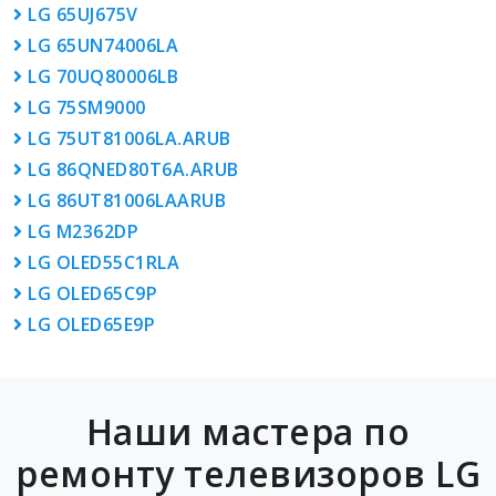
LG 65UJ675V
LG 65UN74006LA
LG 70UQ80006LB
LG 75SM9000
LG 75UT81006LA.ARUB
LG 86QNED80T6A.ARUB
LG 86UT81006LAARUB
LG M2362DP
LG OLED55C1RLA
LG OLED65C9P
LG OLED65E9P
Наши мастера по
ремонту телевизоров LG