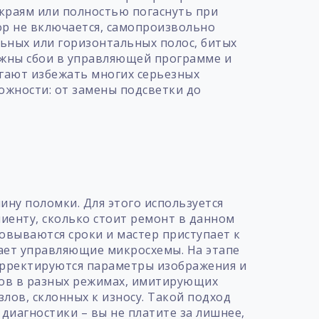
 краям или полностью погаснуть при
ор не включается, самопроизвольно
льных или горизонтальных полос, битых
ожны сбои в управляющей программе и
гают избежать многих серьезных
ожности: от замены подсветки до
т
ну поломки. Для этого используется
иенту, сколько стоит ремонт в данном
совываются сроки и мастер приступает к
ает управляющие микросхемы. На этапе
орректируются параметры изображения и
сов в разных режимах, имитирующих
ов, склонных к износу. Такой подход
диагностики – вы не платите за лишнее,