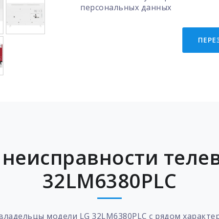
персональных данных
ПЕРЕ
неисправности теле
32LM6380PLC
владельцы модели LG 32LM6380PLC с рядом характе