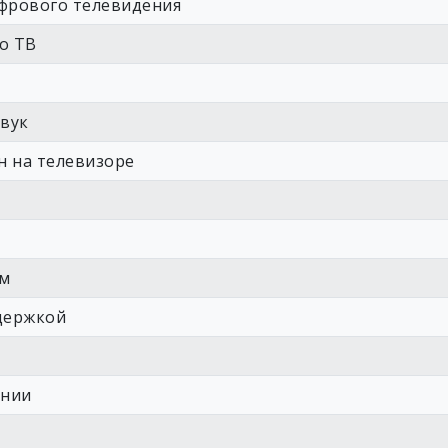
фрового телевидения
о ТВ
звук
н на телевизоре
ым
держкой
ении