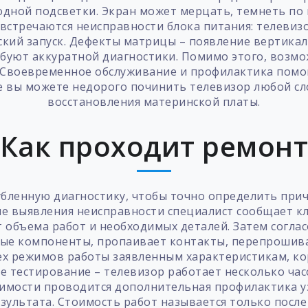
одной подсветки. Экран может мерцать, темнеть по
встречаются неисправности блока питания: телевиз
ский запуск. Дефекты матрицы – появление вертика
ребуют аккуратной диагностики. Помимо этого, возм
 Своевременное обслуживание и профилактика помо
е вы можете недорого починить телевизор любой сл
восстановления материнской платы.
Как проходит ремон
бленную диагностику, чтобы точно определить причи
е выявления неисправности специалист сообщает кл
т объема работ и необходимых деталей. Затем согла
ые компоненты, пропаивает контакты, перепрошив
сех режимов работы заявленным характеристикам, к
ое тестирование – телевизор работает несколько ча
имости проводится дополнительная профилактика узл
зультата. Стоимость работ называется только после 