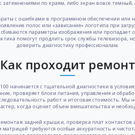
с затемнениями по краям, либо экран вовсе темный, 
параты с ошибками в программном обеспечении или 
явление полос или «зависание» логотипа при загруз
– сбиваются параметры изображения или пропадает 
тика помогут продлить срок службы телевизора, н
доверить диагностику профессионалам.
Как проходит ремон
00 начинается с тщательной диагностики в условия
ие, проверяет блоки питания, управления и обрабо
ледовательность работ и итоговая стоимость. Мы н
астер, когда оценит объем вмешательства и необх
демонтаж задней крышки, проверка плат контактов 
ли матрицей требуются особые аккуратность и чистот