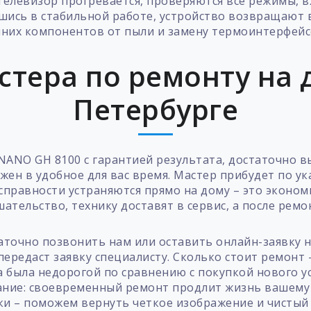
телевизор прогревается, проверяются все режимы, 
шись в стабильной работе, устройство возвращают
них компонентов от пыли и замену термоинтерфейсо
стера по ремонту на д
Петербурге
NANO GH 8100 с гарантией результата, достаточно в
жен в удобное для вас время. Мастер прибудет по у
справности устраняются прямо на дому – это экономи
ательство, технику доставят в сервис, а после ремо
аточно позвонить нам или оставить онлайн-заявку 
передаст заявку специалисту. Сколько стоит ремонт
а была недорогой по сравнению с покупкой нового ус
ание: своевременный ремонт продлит жизнь вашему 
ки – поможем вернуть четкое изображение и чистый 