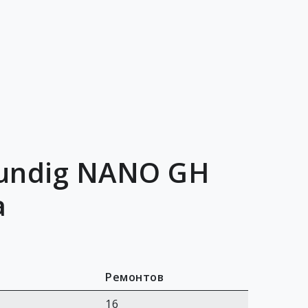
undig NANO GH
а
Ремонтов
16