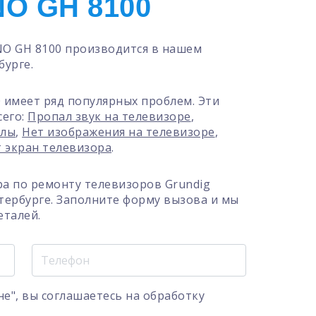
O GH 8100
NO GH 8100 производится в нашем
бурге.
 имеет ряд популярных проблем. Эти
сего:
Пропал звук на телевизоре
,
алы
,
Нет изображения на телевизоре
,
т экран телевизора
.
а по ремонту телевизоров Grundig
тербурге. Заполните форму вызова и мы
еталей.
е", вы соглашаетесь на
обработку