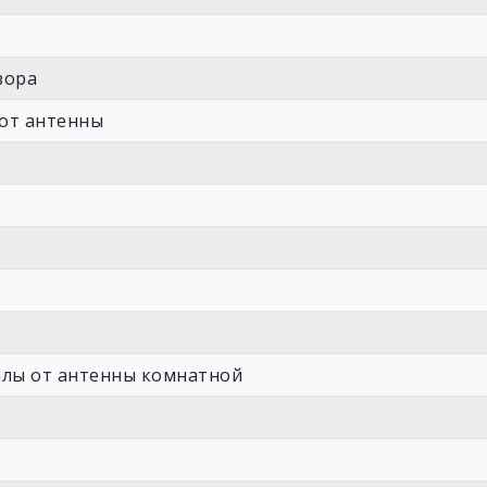
зора
 от антенны
алы от антенны комнатной