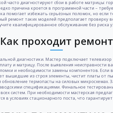
кой часто диагностируют сбои в работе матрицы: г
редко причина кроется в программной части – требу
а помогает избежать серьёзных поломок, но если т
ый ремонт таких моделей предполагает проверку все
учите квалифицированное обслуживание без риска у
Как проходит ремон
тальной диагностики. Мастер подключает телевизор
 плату и матрицу. После выявления неисправности 
оломки и необходимости замены компонентов. Если в
ет вышедшие из строя элементы, чистит платы от пы
 обновление термопасты на силовых микросхемах. 
заводскими спецификациями. Финальное тестирование
 всех систем. При необходимости мастерская предла
я в условиях стационарного поста, что гарантирует