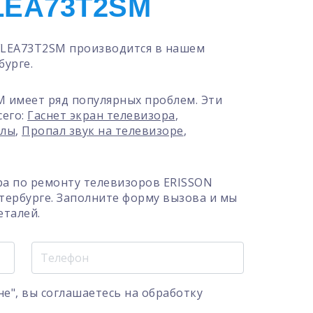
LEA73T2SM
FLEA73T2SM производится в нашем
бурге.
 имеет ряд популярных проблем. Эти
сего:
Гаснет экран телевизора
,
алы
,
Пропал звук на телевизоре
,
ра по ремонту телевизоров ERISSON
тербурге. Заполните форму вызова и мы
еталей.
е", вы соглашаетесь на
обработку