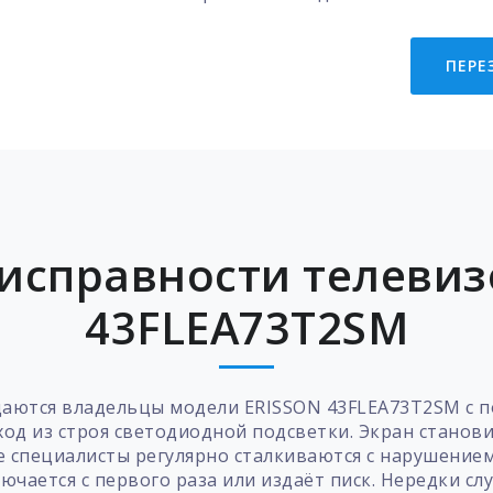
ПЕРЕ
исправности телевиз
43FLEA73T2SM
щаются владельцы модели ERISSON 43FLEA73T2SM с 
од из строя светодиодной подсветки. Экран станов
е специалисты регулярно сталкиваются с нарушением
чается с первого раза или издаёт писк. Нередки с