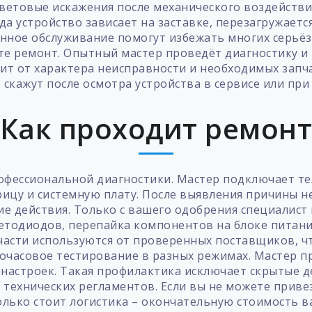
ветовые искажения после механического воздействи
а устройство зависает на заставке, перезагружается
нное обслуживание помогут избежать многих серьёзн
те ремонт. Опытный мастер проведёт диагностику и 
ит от характера неисправности и необходимых запча
 скажут после осмотра устройства в сервисе или при
Как проходит ремон
офессиональной диагностики. Мастер подключает т
трицу и системную плату. После выявления причины 
е действия. Только с вашего одобрения специалист 
етодиодов, перепайка компонентов на блоке питан
асти используются от проверенных поставщиков, ч
очасовое тестирование в разных режимах. Мастер п
 настроек. Такая профилактика исключает скрытые 
 технических регламентов. Если вы не можете привез
олько стоит логистика – окончательную стоимость в